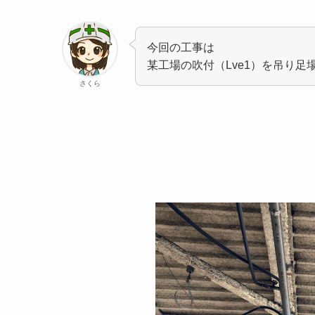
今回の工事は
某工場の吹付（Lve1）を吊り
さくら