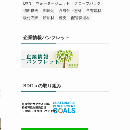
DXN
ウォータージェット
グローブバック
切断撤去
剥離剤
含有仕上塗材
含有建材
吹付石綿
断熱材
煙突
配管保温材
企業情報パンフレット
SDGｓの取り組み