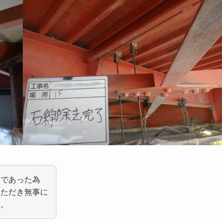
業であった為
いただき無事に
た。