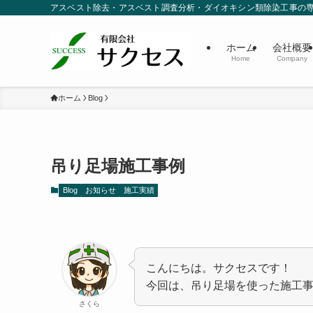
アスベスト除去・アスベスト調査分析・ダイオキシン類除染工事の
ホーム
会社概要
Home
Company
ホーム
Blog
吊り足場施工事例
Blog
お知らせ
施工実績
こんにちは。サクセスです！
今回は、吊り足場を使った施工
さくら